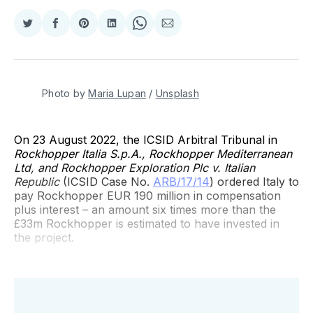
Compartir
Compartir
Share
Compartir
Share
Compartir
en
en
on
en
on
via
Twitter
Facebook
Pinterest
LinkedIn
WhatsApp
Email
Photo by
Maria Lupan
/
Unsplash
On 23 August 2022, the ICSID Arbitral Tribunal in
Rockhopper Italia S.p.A., Rockhopper Mediterranean
Ltd, and Rockhopper Exploration Plc v. Italian
Republic
(ICSID Case No.
ARB/17/14
) ordered Italy to
pay Rockhopper EUR 190 million in compensation
plus interest – an amount six times more than the
£33m Rockhopper is estimated to have invested in
the project.