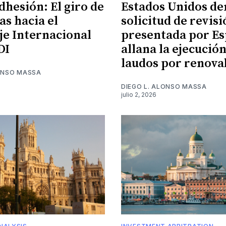
dhesión: El giro de
Estados Unidos de
s hacia el
solicitud de revis
je Internacional
presentada por Es
DI
allana la ejecució
laudos por renova
LONSO MASSA
DIEGO L. ALONSO MASSA
julio 2, 2026