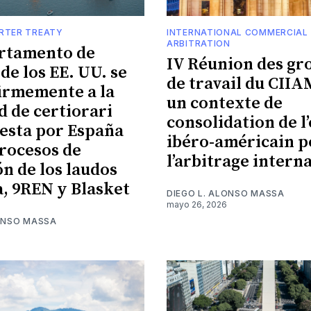
RTER TREATY
INTERNATIONAL COMMERCIAL
ARBITRATION
rtamento de
IV Réunion des gr
 de los EE. UU. se
de travail du CIIA
irmemente a la
un contexte de
d de certiorari
consolidation de l
esta por España
ibéro-américain p
procesos de
l’arbitrage intern
ón de los laudos
, 9REN y Blasket
DIEGO L. ALONSO MASSA
mayo 26, 2026
LONSO MASSA