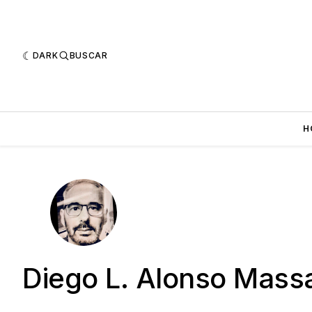
DARK
BUSCAR
H
Diego L. Alonso Mass