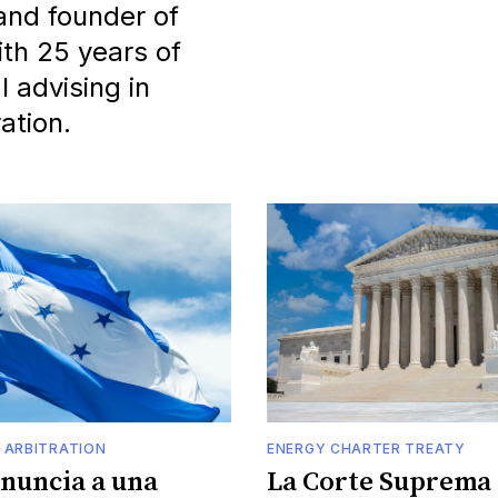
and founder of
ith 25 years of
l advising in
ation.
 ARBITRATION
ENERGY CHARTER TREATY
enuncia a una
La Corte Suprema 