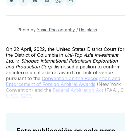
Compartir
Compartir
Share
Compartir
Share
Compartir
en
en
on
en
on
via
Twitter
Facebook
Pinterest
LinkedIn
WhatsApp
Email
Photo by
Yume Photography
/
Unsplash
On 22 April, 2022, the United States District Court for
the District of Columbia in
Uni-Top Asia Investment
Ltd. v. Sinopec International Petroleum Exploration
and Production Corp
dismissed a petition to confirm
an international arbitral award for lack of venue
pursuant to the
Convention on the Recognition and
Enforcement of Foreign Arbitral Awards
(New York
Convention) and the
Federal Arbitration Act
(FAA), 9
U.S.C. §207
.
Esta publicación es solo para