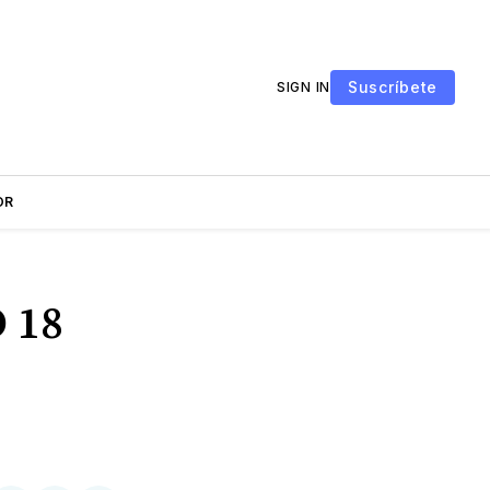
Suscríbete
SIGN IN
OR
D 18