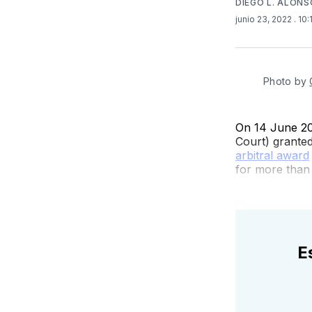
DIEGO L. ALON
junio 23, 2022
. 10
Photo by
On 14 June 202
Court) grante
arbitral award
for more than 
E