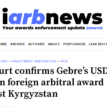
OME
ARCHIVE
AUTHORS
ABOUT
PORTUGUESE
LEAD EDIT
YSIS
—
INVESTMENT ARBITRATION
—
PCA
urt confirms Gebre’s US
n foreign arbitral award
st Kyrgyzstan