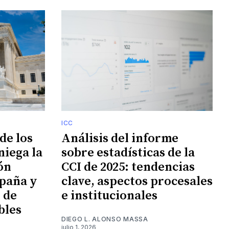
ICC
de los
Análisis del informe
niega la
sobre estadísticas de la
ión
CCI de 2025: tendencias
paña y
clave, aspectos procesales
n de
e institucionales
bles
DIEGO L. ALONSO MASSA
julio 1, 2026