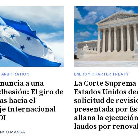
 ARBITRATION
ENERGY CHARTER TREATY
enuncia a una
La Corte Suprema 
dhesión: El giro de
Estados Unidos de
s hacia el
solicitud de revis
je Internacional
presentada por Es
DI
allana la ejecució
laudos por renova
LONSO MASSA