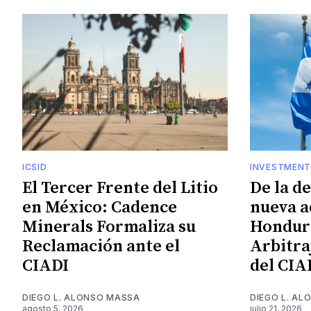
ICSID
INVESTMENT
El Tercer Frente del Litio
De la d
en México: Cadence
nueva a
Minerals Formaliza su
Hondura
Reclamación ante el
Arbitra
CIADI
del CIA
DIEGO L. ALONSO MASSA
DIEGO L. A
agosto 5, 2026
julio 21, 2026