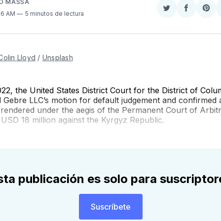
SO MASSA
Compartir
Comparti
Sha
:16 AM
5 minutos de lectura
en
en
on
Twitter
Faceboo
Pint
Colin Lloyd
/
Unsplash
2, the United States District Court for the District of Colu
d Gebre LLC’s motion for default judgement and confirmed
rendered under the aegis of the Permanent Court of Arbit
USD 18 million against the Kyrgyz Republic.
sta publicación es solo para suscriptor
Suscríbete