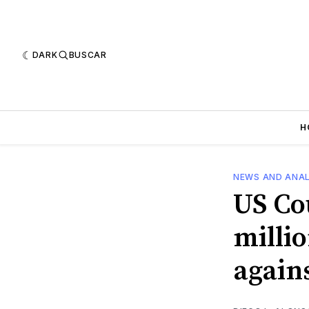
DARK
BUSCAR
H
NEWS AND ANAL
US Co
millio
again