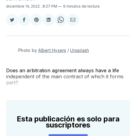
diciembre 14, 2022
. 8:27 PM
6 minutos de lectura
Compartir
Compartir
Share
Compartir
Share
Compartir
en
en
on
en
on
via
Twitter
Facebook
Pinterest
LinkedIn
WhatsApp
Email
Photo by
Albert Hyseni
/
Unsplash
Does an arbitration agreement always have a life
independent of the main contract of which it forms
part?
Esta publicación es solo para
suscriptores