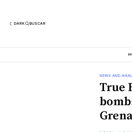
DARK
BUSCAR
H
NEWS AND ANAL
True 
bombs
Grena