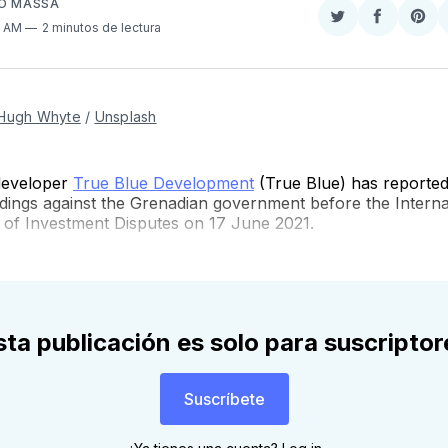
SO MASSA
Compartir
Comparti
Sha
4 AM
2 minutos de lectura
en
en
on
Twitter
Faceboo
Pint
Hugh Whyte
/
Unsplash
developer
True Blue Development
(True Blue) has reportedl
dings against the Grenadian government before the Interna
 of Investment Disputes on 17 June 2021.
sta publicación es solo para suscriptor
Suscríbete