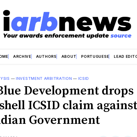
OME
ARCHIVE
AUTHORS
ABOUT
PORTUGUESE
LEAD EDIT
YSIS
—
INVESTMENT ARBITRATION
—
ICSID
Blue Development drops
hell ICSID claim agains
dian Government