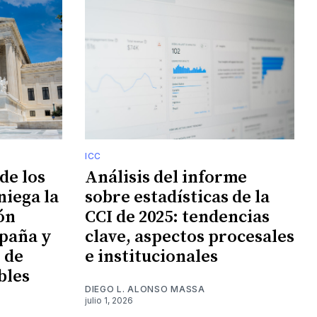
ICC
de los
Análisis del informe
niega la
sobre estadísticas de la
ión
CCI de 2025: tendencias
paña y
clave, aspectos procesales
n de
e institucionales
bles
DIEGO L. ALONSO MASSA
julio 1, 2026