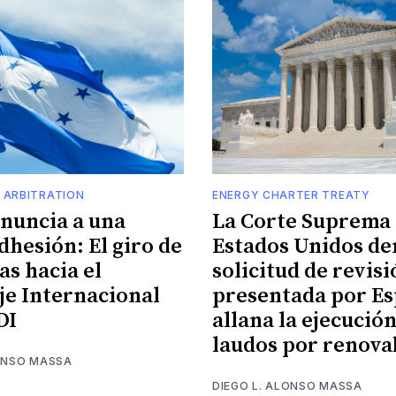
 ARBITRATION
ENERGY CHARTER TREATY
enuncia a una
La Corte Suprema 
dhesión: El giro de
Estados Unidos de
s hacia el
solicitud de revis
je Internacional
presentada por Es
DI
allana la ejecució
laudos por renova
LONSO MASSA
DIEGO L. ALONSO MASSA