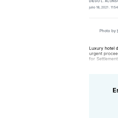
DIEGO L. ALON
julio 18, 2021
. 11:5
Photo by
Luxury hotel 
urgent procee
for Settlement
E