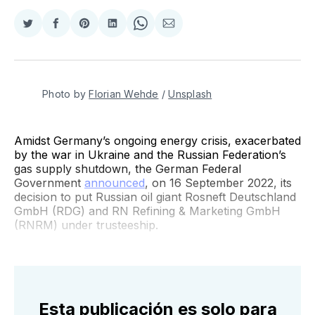
Compartir
Compartir
Share
Compartir
Share
Compartir
en
en
on
en
on
via
Twitter
Facebook
Pinterest
LinkedIn
WhatsApp
Email
Photo by
Florian Wehde
/
Unsplash
Amidst Germany’s ongoing energy crisis, exacerbated
by the war in Ukraine and the Russian Federation’s
gas supply shutdown, the German Federal
Government
announced
, on 16 September 2022, its
decision to put Russian oil giant Rosneft Deutschland
GmbH (RDG) and RN Refining & Marketing GmbH
(RNRM) under trusteeship.
Esta publicación es solo para