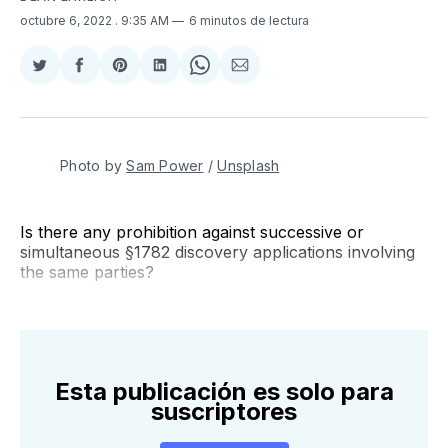
octubre 6, 2022
. 9:35 AM
6 minutos de lectura
Compartir
Compartir
Share
Compartir
Share
Compartir
en
en
on
en
on
via
Twitter
Facebook
Pinterest
LinkedIn
WhatsApp
Email
Photo by
Sam Power
/
Unsplash
Is there any prohibition against successive or
simultaneous §1782 discovery applications involving
the same parties?
Esta publicación es solo para
suscriptores