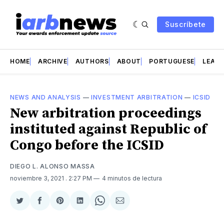
Suscríbete
HOME
ARCHIVE
AUTHORS
ABOUT
PORTUGUESE
LEAD 
NEWS AND ANALYSIS
—
INVESTMENT ARBITRATION
—
ICSID
New arbitration proceedings
instituted against Republic of
Congo before the ICSID
DIEGO L. ALONSO MASSA
noviembre 3, 2021
. 2:27 PM
4 minutos de lectura
Compartir
Compartir
Share
Compartir
Share
Compartir
en
en
on
en
on
via