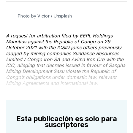
Twitter
Facebook
Pinterest
LinkedIn
WhatsApp
Email
Photo by
Victor
/
Unsplash
A request for arbitration filed by EEPL Holdings
Mauritius against the Republic of Congo on 29
October 2021 with the ICSID joins others previously
lodged by mining companies Sundance Resources
Limited / Congo Iron SA and Avima Iron Ore with the
ICC, alleging that decrees issued in favour of Sangha
Mining Development Sasu violate the Republic of
Congo’s obligations under domestic law, relevant
Mining Agreements and international law.
Esta publicación es solo para
suscriptores