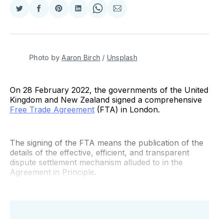
Compartir
Compartir
Share
Compartir
Share
Compartir
en
en
on
en
on
via
Twitter
Facebook
Pinterest
LinkedIn
WhatsApp
Email
Photo by
Aaron Birch
/
Unsplash
On 28 February 2022, the governments of the United
Kingdom and New Zealand signed a comprehensive
Free Trade Agreement
(FTA) in London.
The signing of the FTA means the publication of the
details of the effective, efficient, and transparent
dispute settlement mechanism alluded to in the
Agreement in Principle.