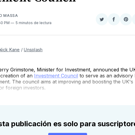
SO MASSA
Compartir
Comparti
Sha
:50 PM
5 minutos de lectura
en
en
on
Twitter
Faceboo
Pint
Nick Kane
/
Unsplash
Gerry Grimstone, Minister for Investment, announced the U
creation of an
Investment Council
to serve as an advisory
ment. The council aims at improving and boosting the UK's
r foreign investors.
sta publicación es solo para suscriptor