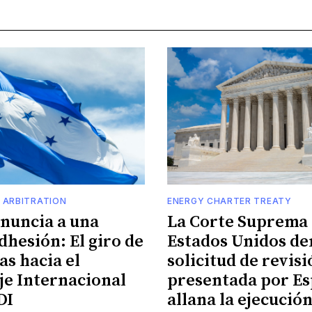
 ARBITRATION
ENERGY CHARTER TREATY
enuncia a una
La Corte Suprema 
dhesión: El giro de
Estados Unidos de
s hacia el
solicitud de revis
je Internacional
presentada por Es
DI
allana la ejecució