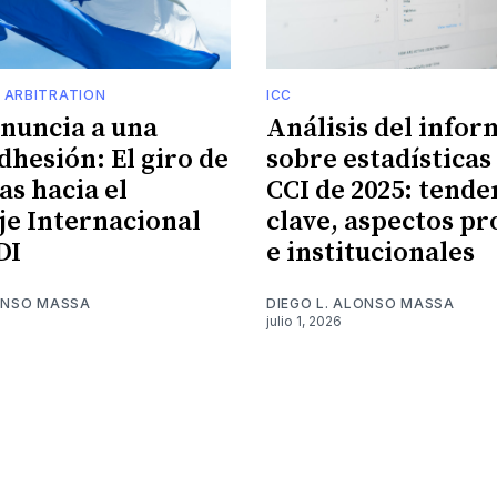
 ARBITRATION
ICC
enuncia a una
Análisis del infor
dhesión: El giro de
sobre estadísticas 
s hacia el
CCI de 2025: tende
je Internacional
clave, aspectos pr
DI
e institucionales
LONSO MASSA
DIEGO L. ALONSO MASSA
julio 1, 2026