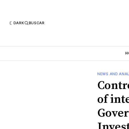
DARK
BUSCAR
H
NEWS AND ANAL
Contr
of in
Gover
Inves