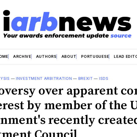
OME
ARCHIVE
AUTHORS
ABOUT
PORTUGUESE
LEAD EDIT
YSIS
—
INVESTMENT ARBITRATION
—
BREXIT
—
ISDS
oversy over apparent con
terest by member of the 
nment's recently create
tment Council