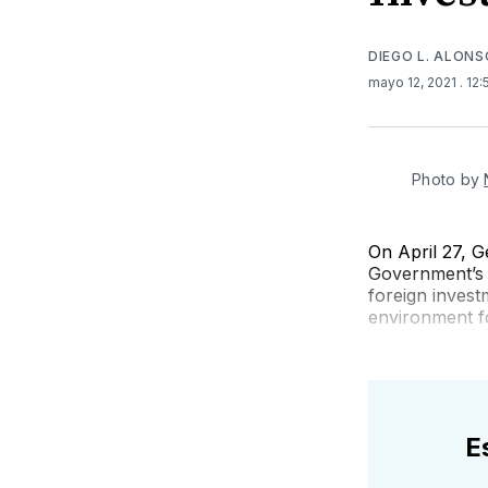
DIEGO L. ALON
mayo 12, 2021
. 12
Photo by
On April 27, 
Government’s 
foreign invest
environment fo
E