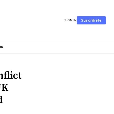
Suscríbete
SIGN IN
OR
flict
UK
d