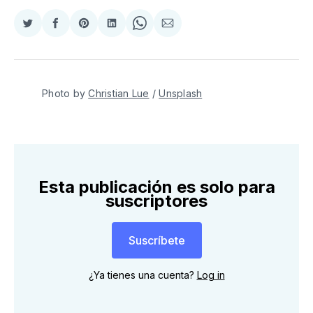
Compartir
Compartir
Share
Compartir
Share
Compartir
en
en
on
en
on
via
Twitter
Facebook
Pinterest
LinkedIn
WhatsApp
Email
Photo by 
Christian Lue
 / 
Unsplash
Esta publicación es solo para
suscriptores
Suscríbete
¿Ya tienes una cuenta?
Log in