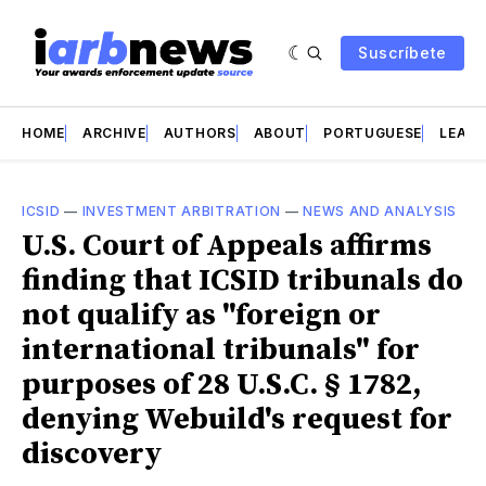
Suscríbete
HOME
ARCHIVE
AUTHORS
ABOUT
PORTUGUESE
LEAD 
ICSID
—
INVESTMENT ARBITRATION
—
NEWS AND ANALYSIS
U.S. Court of Appeals affirms
finding that ICSID tribunals do
not qualify as "foreign or
international tribunals" for
purposes of 28 U.S.C. § 1782,
denying Webuild's request for
discovery