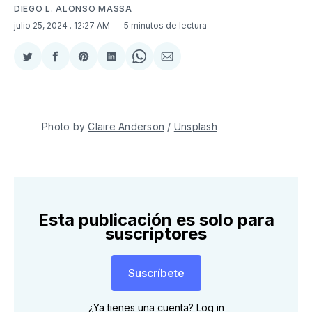
DIEGO L. ALONSO MASSA
julio 25, 2024
. 12:27 AM
5 minutos de lectura
Compartir
Compartir
Share
Compartir
Share
Compartir
en
en
on
en
on
via
Twitter
Facebook
Pinterest
LinkedIn
WhatsApp
Email
Photo by 
Claire Anderson
 / 
Unsplash
Esta publicación es solo para
suscriptores
Suscríbete
¿Ya tienes una cuenta?
Log in