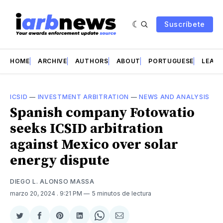
Suscríbete
HOME
ARCHIVE
AUTHORS
ABOUT
PORTUGUESE
LEAD 
ICSID
—
INVESTMENT ARBITRATION
—
NEWS AND ANALYSIS
Spanish company Fotowatio
seeks ICSID arbitration
against Mexico over solar
energy dispute
DIEGO L. ALONSO MASSA
marzo 20, 2024
. 9:21 PM
5 minutos de lectura
Compartir
Compartir
Share
Compartir
Share
Compartir