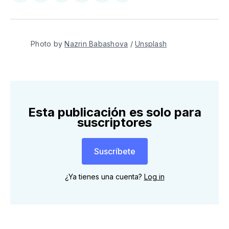
en
en
on
en
on
via
Twitter
Facebook
Pinterest
LinkedIn
WhatsApp
Email
Photo by 
Nazrin Babashova
 / 
Unsplash
Esta publicación es solo para
suscriptores
Suscríbete
¿Ya tienes una cuenta?
Log in