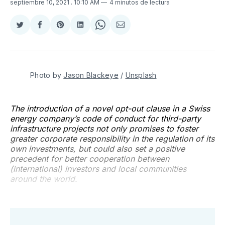
septiembre 10, 2021
. 10:10 AM
4 minutos de lectura
Compartir
Compartir
Share
Compartir
Share
Compartir
en
en
on
en
on
via
Twitter
Facebook
Pinterest
LinkedIn
WhatsApp
Email
Photo by
Jason Blackeye
/
Unsplash
The introduction of a novel opt-out clause in a Swiss
energy company’s code of conduct for third-party
infrastructure projects not only promises to foster
greater corporate responsibility in the regulation of its
own investments, but could also set a positive
precedent for better cooperation between
(international) investors and local communities
around the world.