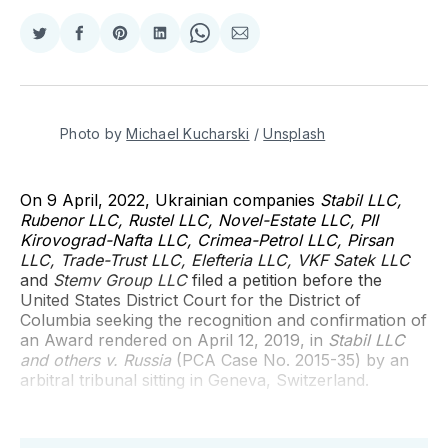
Compartir
Compartir
Share
Compartir
Share
Compartir
en
en
on
en
on
via
Twitter
Facebook
Pinterest
LinkedIn
WhatsApp
Email
Photo by
Michael Kucharski
/
Unsplash
On 9 April, 2022, Ukrainian companies
Stabil LLC,
Rubenor LLC, Rustel LLC, Novel-Estate LLC, PII
Kirovograd-Nafta LLC, Crimea-Petrol LLC, Pirsan
LLC, Trade-Trust LLC, Elefteria LLC, VKF Satek LLC
and
Stemv Group LLC
filed a petition before the
United States District Court for the District of
Columbia seeking the recognition and confirmation of
an Award rendered on April 12, 2019, in
Stabil LLC
and others v. Russia
(PCA Case No. 2015-35) by an
arbitral tribunal sitting in Geneva, Switzerland.