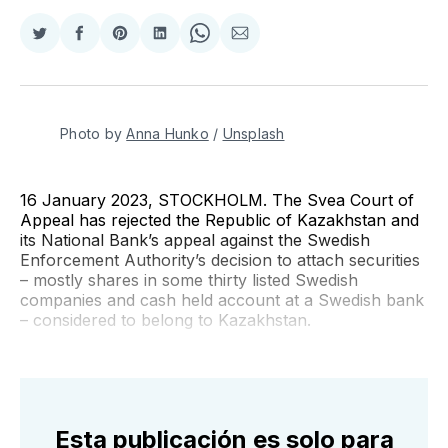
Compartir
Compartir
Share
Compartir
Share
Compartir
en
en
on
en
on
via
Twitter
Facebook
Pinterest
LinkedIn
WhatsApp
Email
Photo by
Anna Hunko
/
Unsplash
16 January 2023, STOCKHOLM. The Svea Court of
Appeal has rejected the Republic of Kazakhstan and
its National Bank’s appeal against the Swedish
Enforcement Authority’s decision to attach securities
– mostly shares in some thirty listed Swedish
companies and cash held account at a Swedish bank
– considered to belong to Kazakhstan.
Esta publicación es solo para