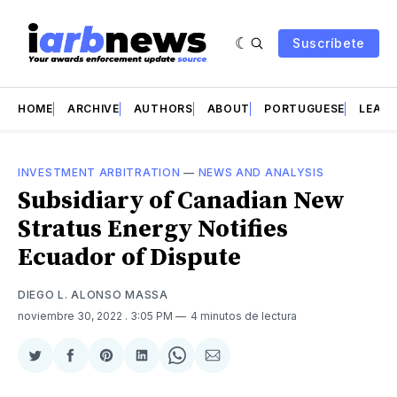
Suscríbete
HOME
ARCHIVE
AUTHORS
ABOUT
PORTUGUESE
LEAD 
INVESTMENT ARBITRATION
—
NEWS AND ANALYSIS
Subsidiary of Canadian New
Stratus Energy Notifies
Ecuador of Dispute
DIEGO L. ALONSO MASSA
noviembre 30, 2022
. 3:05 PM
4 minutos de lectura
Compartir
Compartir
Share
Compartir
Share
Compartir
en
en
on
en
on
via