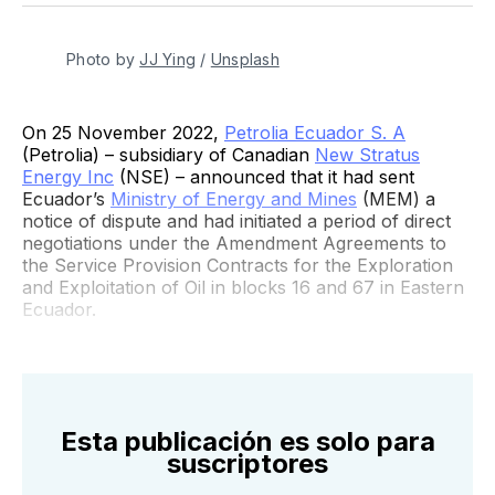
Twitter
Facebook
Pinterest
LinkedIn
WhatsApp
Email
Photo by
JJ Ying
/
Unsplash
On 25 November 2022,
Petrolia Ecuador S. A
(Petrolia) – subsidiary of Canadian
New Stratus
Energy Inc
(NSE) – announced that it had sent
Ecuador’s
Ministry of Energy and Mines
(MEM) a
notice of dispute and had initiated a period of direct
negotiations under the Amendment Agreements to
the Service Provision Contracts for the Exploration
and Exploitation of Oil in blocks 16 and 67 in Eastern
Ecuador.
Esta publicación es solo para
suscriptores