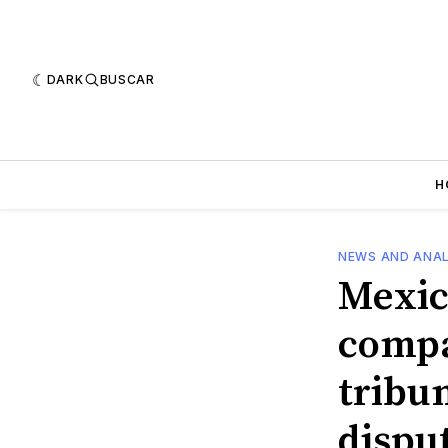
DARK
BUSCAR
H
NEWS AND ANAL
Mexic
compa
tribu
disput