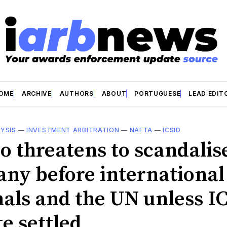
OME
ARCHIVE
AUTHORS
ABOUT
PORTUGUESE
LEAD EDIT
YSIS
—
INVESTMENT ARBITRATION
—
NAFTA
—
ICSID
o threatens to scandalise
ny before international
nals and the UN unless I
e settled