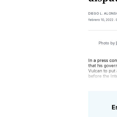
DIEGO L. ALON
febrero 10, 2022
.
Photo by
In a press co
that his gove
Vulcan to put 
before the Int
E