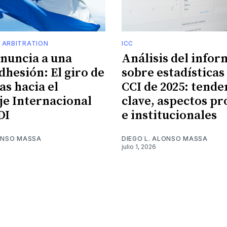
 ARBITRATION
ICC
enuncia a una
Análisis del infor
dhesión: El giro de
sobre estadísticas 
s hacia el
CCI de 2025: tende
je Internacional
clave, aspectos pr
DI
e institucionales
LONSO MASSA
DIEGO L. ALONSO MASSA
julio 1, 2026