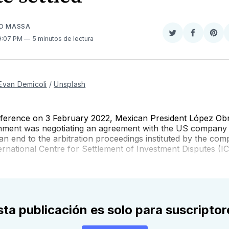
SO MASSA
Compartir
Comparti
Sha
 9:07 PM
5 minutos de lectura
en
en
on
Twitter
Faceboo
Pint
Evan Demicoli
/
Unsplash
nference on 3 February 2022, Mexican President López Obr
rnment was negotiating an agreement with the US company
an end to the arbitration proceedings instituted by the co
ernational Centre for Settlement of Investment Disputes (IC
sta publicación es solo para suscriptor