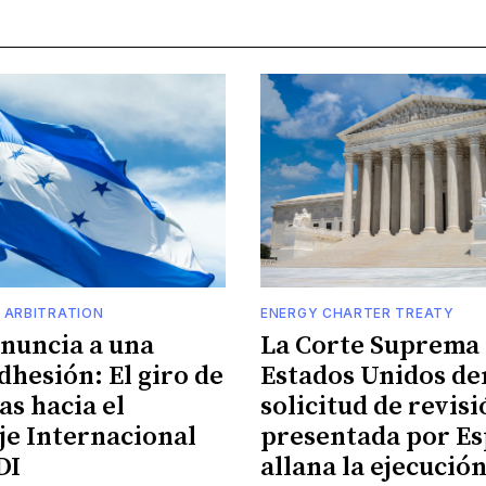
 ARBITRATION
ENERGY CHARTER TREATY
enuncia a una
La Corte Suprema 
dhesión: El giro de
Estados Unidos de
s hacia el
solicitud de revis
je Internacional
presentada por Es
DI
allana la ejecució