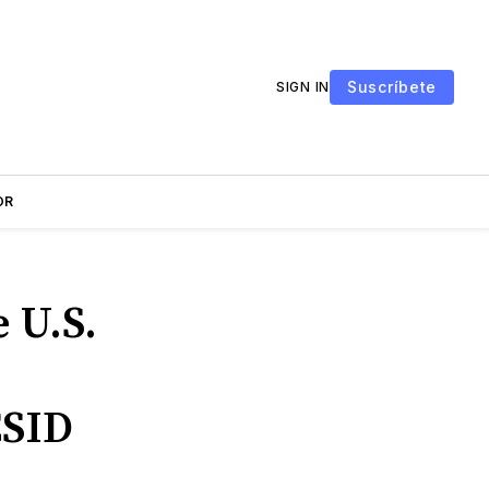
Suscríbete
SIGN IN
OR
 U.S.
CSID