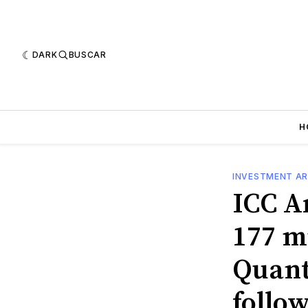
DARK
BUSCAR
H
INVESTMENT AR
ICC A
177 m
Quant
follo