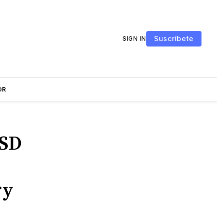
Suscríbete
SIGN IN
OR
USD
ry