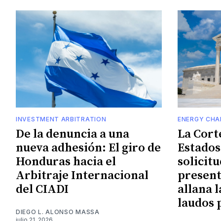
INVESTMENT ARBITRATION
ENERGY CHA
De la denuncia a una
La Cort
nueva adhesión: El giro de
Estados
Honduras hacia el
solicitu
Arbitraje Internacional
present
del CIADI
allana l
laudos 
DIEGO L. ALONSO MASSA
julio 21, 2026