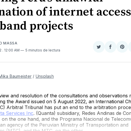
nation of internet acces
band projects
SO MASSA
Compartir
Comparti
Sha
22
. 12:00 AM
5 minutos de lectura
en
en
on
Twitter
Faceboo
Pint
Mika Baumeister
/
Unsplash
view and resolution of the consultations and observations
ding the Award issued on 5 August 2022, an International 
 Arbitral Tribunal has put an end to the arbitration proc
ta Services Inc
. (Quanta) subsidiary, Redes Andinas de C
), on the one hand, and the Programa Nacional de Telecom
n agency of the Peruvian Ministry of Transportation and
s (MTC), and the MTC, on the other.