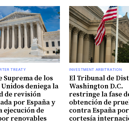
RTER TREATY
INVESTMENT ARBITRATION
e Suprema de los
El Tribunal de Dist
 Unidos deniega la
Washington D.C.
d de revisión
restringe la fase d
ada por España y
obtención de prue
a ejecución de
contra España por
por renovables
cortesía internaci