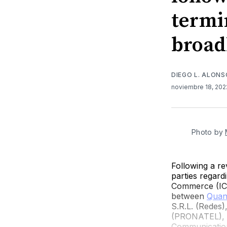
termi
broad
DIEGO L. ALON
noviembre 18, 20
Photo by
Following a re
parties regar
Commerce (ICC)
between
Quan
S.R.L. (Redes
(PRONATEL), a
Communication