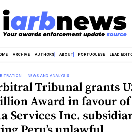
OME
ARCHIVE
AUTHORS
ABOUT
PORTUGUESE
LEAD EDIT
BITRATION
—
NEWS AND ANALYSIS
rbitral Tribunal grants 
illion Award in favour of
a Services Inc. subsidia
wing Peru’s unlawful